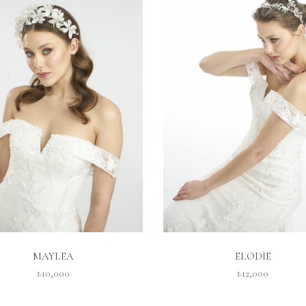
İNCELE
İNCELE
MAYLEA
ELODİE
₺10,000
₺12,000