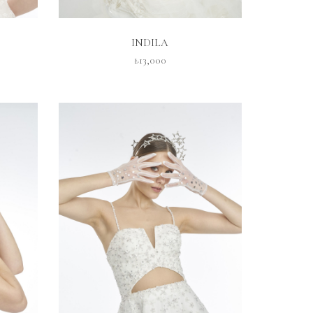
İNCELE
INDILA
₺13,000