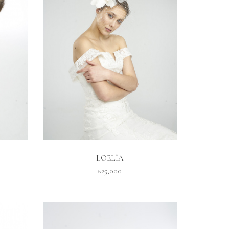
İNCELE
LOELİA
₺25,000