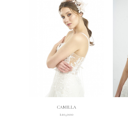
İNCELE
CAMILLA
₺10,000