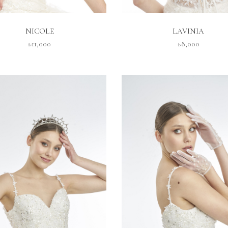
İNCELE
İNCELE
NICOLE
LAVINIA
₺11,000
₺8,000