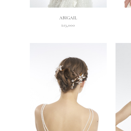
İNCELE
ABIGAIL
₺13,000