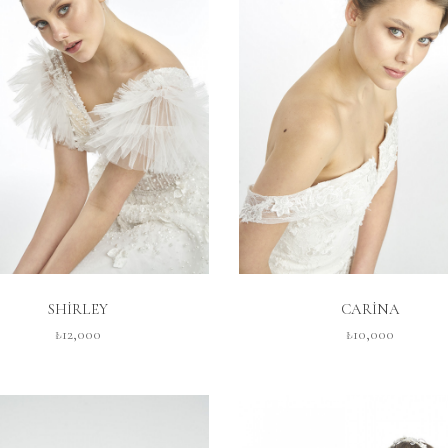
İNCELE
İNCELE
SHİRLEY
CARİNA
₺12,000
₺10,000