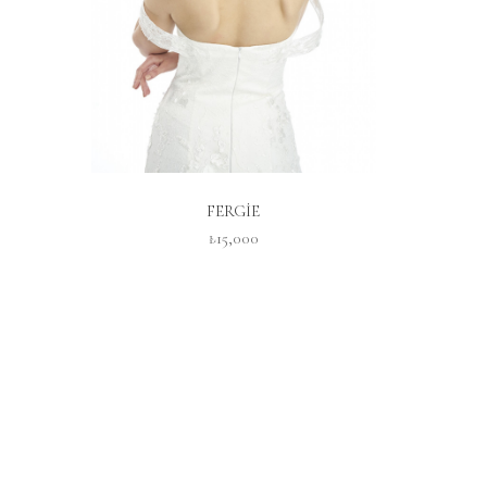
İNCELE
FERGİE
₺15,000