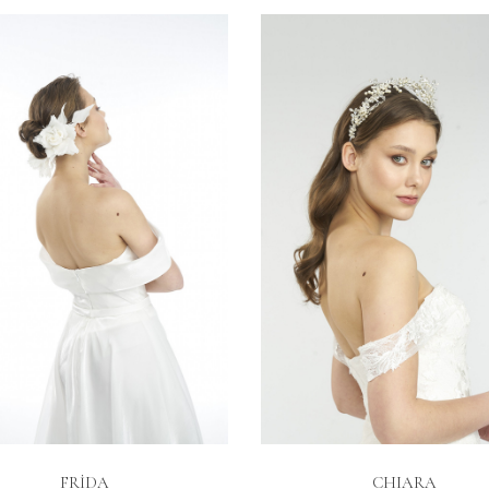
İNCELE
İNCELE
FRİDA
CHIARA