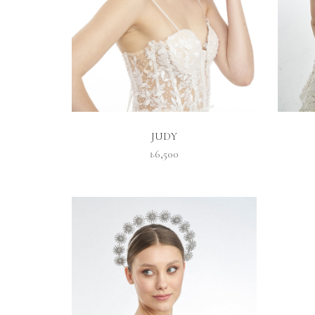
İNCELE
JUDY
₺6,500