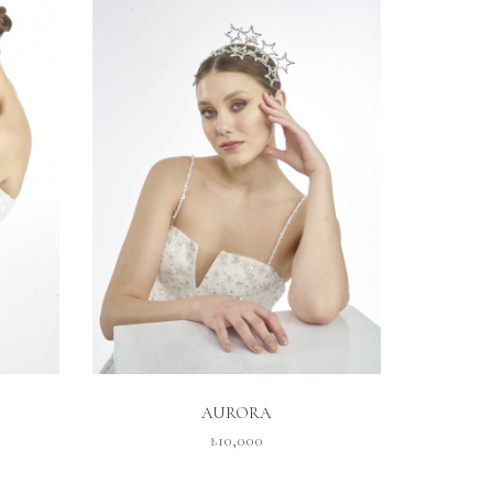
İNCELE
AURORA
₺10,000