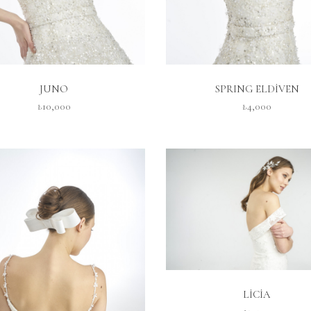
İNCELE
İNCELE
JUNO
SPRING ELDİVEN
₺10,000
₺4,000
İNCELE
LİCİA