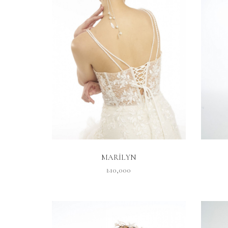
İNCELE
MARİLYN
₺10,000