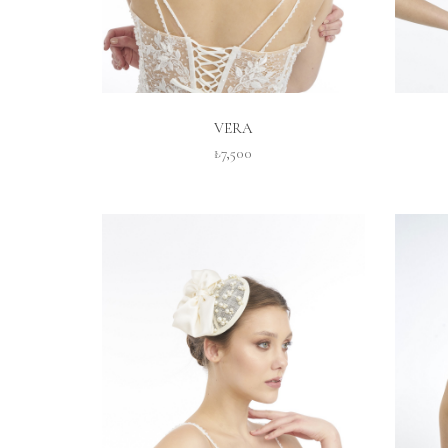
İNCELE
VERA
₺7,500