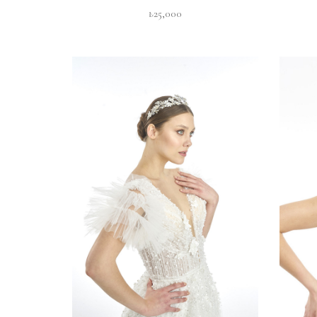
₺25,000