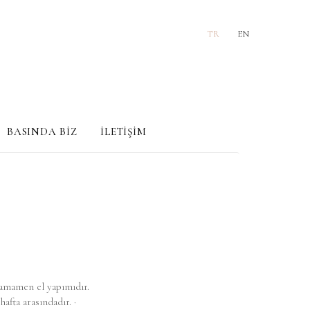
TR
EN
BASINDA BİZ
İLETİŞİM
tamamen el yapımıdır.
 hafta arasındadır. ·