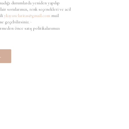
adığı durumlarda yeniden yapılıp
air sorularınızı, renk seçenekleri ve acil
ili
ykayanclaritas@gmail.com
mail
ime geçebilirsiniz. ·
rmeden önce satış politikalarımızı
L