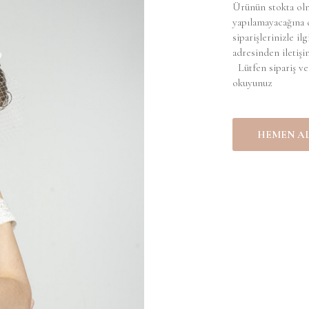
Ürünün stokta olm
yapılamayacağına d
siparişlerinizle ilg
adresinden iletiş
Lütfen sipariş ve
okuyunuz
HEMEN A