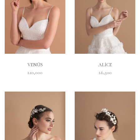
İNCELE
İNCELE
VENÜS
ALİCE
₺10,000
₺6,500