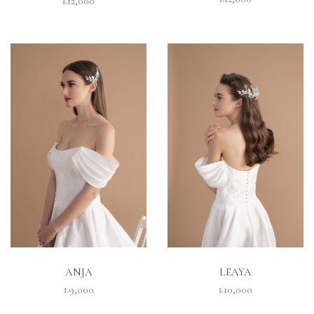
₺12,000
İNCELE
İNCELE
ANJA
LEAYA
₺9,000
₺10,000