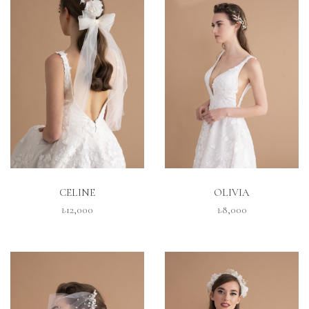
İNCELE
İNCELE
CELINE
OLIVIA
₺12,000
₺8,000