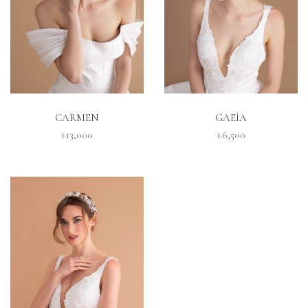
İNCELE
İNCELE
CARMEN
GAEİA
₺13,000
₺6,500