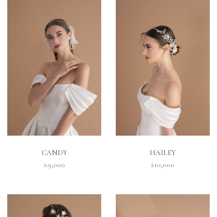
İNCELE
İNCELE
CANDY
HAILEY
₺9,000
₺10,000