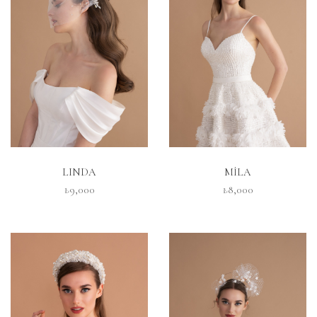
İNCELE
İNCELE
LINDA
MİLA
₺9,000
₺8,000