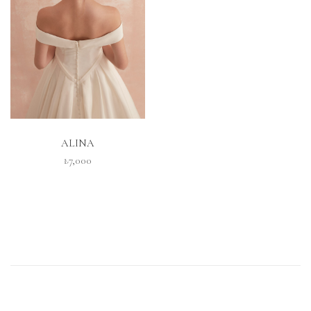
İNCELE
ALINA
₺7,000