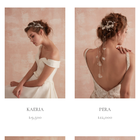
İNCELE
İNCELE
KAERIA
PERA
₺9,500
₺12,000