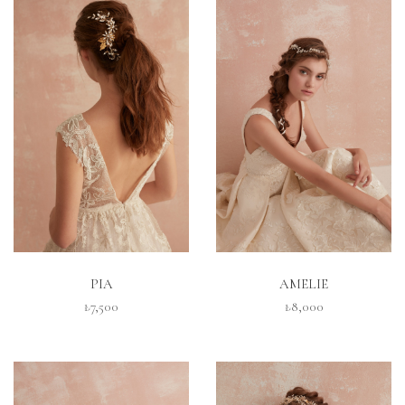
İNCELE
İNCELE
PIA
AMELIE
₺7,500
₺8,000