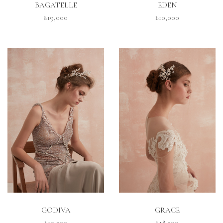
BAGATELLE
EDEN
₺19,000
₺10,000
İNCELE
İNCELE
GODIVA
GRACE
₺19,500
₺18,500