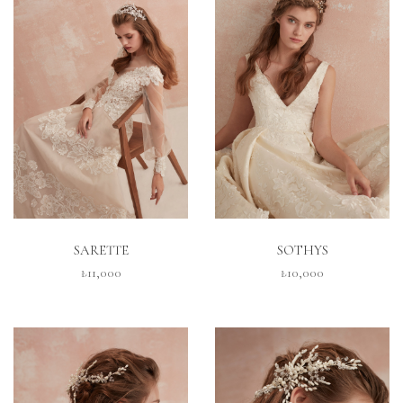
İNCELE
İNCELE
SARETTE
SOTHYS
₺11,000
₺10,000