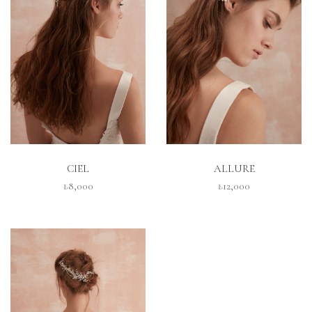
İNCELE
İNCELE
CIEL
ALLURE
₺8,000
₺12,000