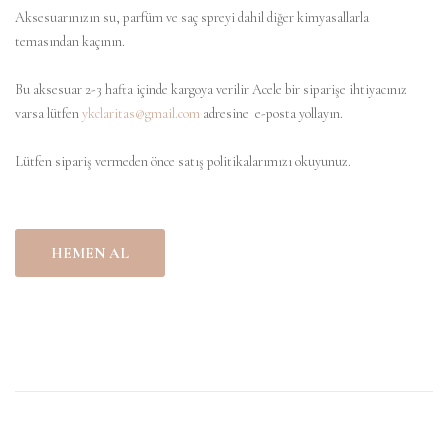
Aksesuarınızın su, parfüm ve saç spreyi dahil diğer kimyasallarla
temasından kaçının.
Bu aksesuar 2-3 hafta içinde kargoya verilir
Acele bir siparişe ihtiyacınız
varsa lütfen
ykclaritas@gmail.com
adresine e-posta yollayın.
Lütfen sipariş vermeden önce satış politikalarımızı okuyunuz.
HEMEN AL