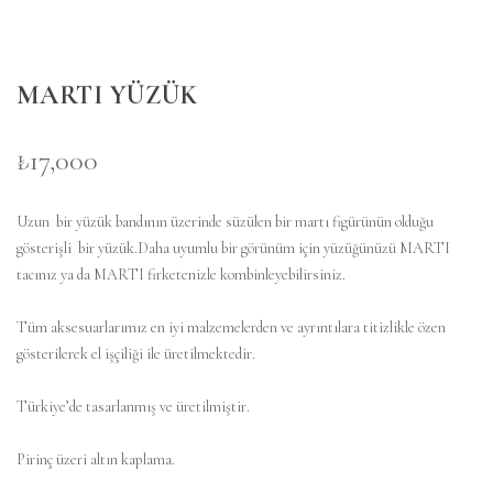
MARTI YÜZÜK
₺17,000
Uzun bir yüzük bandının üzerinde süzülen bir martı figürünün olduğu
gösterişli bir yüzük.Daha uyumlu bir görünüm için yüzüğünüzü MARTI
tacınız ya da MARTI firketenizle kombinleyebilirsiniz.
Tüm aksesuarlarımız en iyi malzemelerden ve ayrıntılara titizlikle özen
gösterilerek el işçiliği ile üretilmektedir.
Türkiye’de tasarlanmış ve üretilmiştir.
Pirinç üzeri altın kaplama.