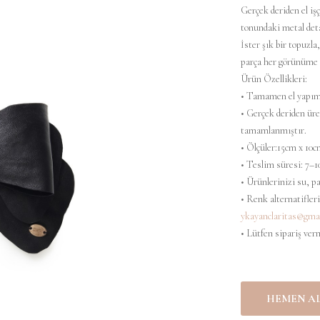
Gerçek deriden el işç
tonundaki metal deta
İster şık bir topuzla
parça her görünüme 
Ürün Özellikleri:
• Tamamen el yapım
• Gerçek deriden üret
tamamlanmıştır.
• Ölçüler:15cm x 10c
• Teslim süresi: 7–1
• Ürünlerinizi su, 
• Renk alternatifleri
ykayanclaritas@gma
• Lütfen sipariş ver
HEMEN A