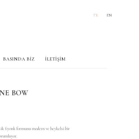
TR
EN
BASINDA BİZ
İLETİŞİM
NNE BOW
sik fiyonk formunu modern ve heykelsi bir
orumluyor.