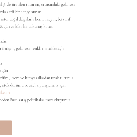
iliğiyle üretilen tasarım, ortasındaki gold rose
yla zarif bir denge sunar.
, ister doğal dalgalarla kombinleyin; bu zarif
özgün ve lüks bir dokunuş katar.
ıdır.
ilmiştir, gold rose renkli metal detayla
m
0 gün
parfüm, krem ve kimyasallardan uzak tutunuz.
, stok durumu ve özel siparişleriniz için:
il.com
meden önce satış politikalarımızı okuyunuz
L