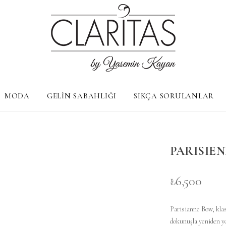
MODA
GELİN SABAHLIĞI
SIKÇA SORULANLAR
PARISIE
₺6,500
Parisianne Bow, kla
dokunuşla yeniden y