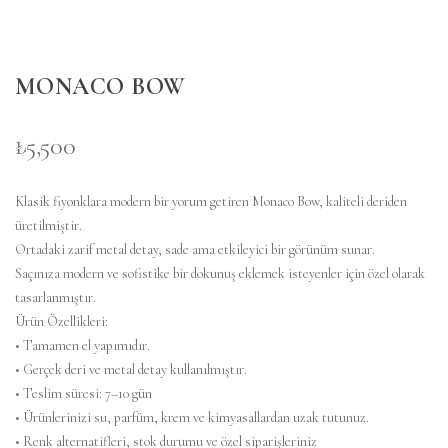
MONACO BOW
₺5,500
Klasik fiyonklara modern bir yorum getiren Monaco Bow, kaliteli deriden
üretilmiştir.
Ortadaki zarif metal detay, sade ama etkileyici bir görünüm sunar.
Saçınıza modern ve sofistike bir dokunuş eklemek isteyenler için özel olarak
tasarlanmıştır.
Ürün Özellikleri:
• Tamamen el yapımıdır.
• Gerçek deri ve metal detay kullanılmıştır.
• Teslim süresi: 7–10 gün
• Ürünlerinizi su, parfüm, krem ve kimyasallardan uzak tutunuz.
• Renk alternatifleri, stok durumu ve özel siparişleriniz