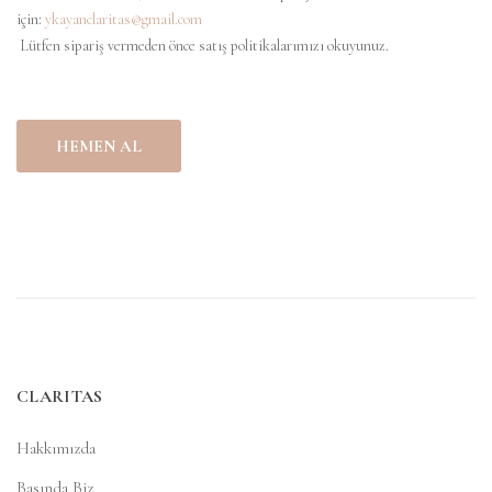
için:
ykayanclaritas@gmail.com
Lütfen sipariş vermeden önce satış politikalarımızı okuyunuz.
HEMEN AL
CLARITAS
Hakkımızda
Basında Biz