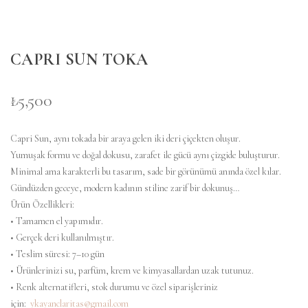
CAPRI SUN TOKA
₺5,500
Capri Sun, aynı tokada bir araya gelen iki deri çiçekten oluşur.
Yumuşak formu ve doğal dokusu, zarafet ile gücü aynı çizgide buluşturur.
Minimal ama karakterli bu tasarım, sade bir görünümü anında özel kılar.
Gündüzden geceye, modern kadının stiline zarif bir dokunuş…
Ürün Özellikleri:
• Tamamen el yapımıdır.
• Gerçek deri kullanılmıştır.
• Teslim süresi: 7–10 gün
• Ürünlerinizi su, parfüm, krem ve kimyasallardan uzak tutunuz.
• Renk alternatifleri, stok durumu ve özel siparişleriniz
için:
ykayanclaritas@gmail.com