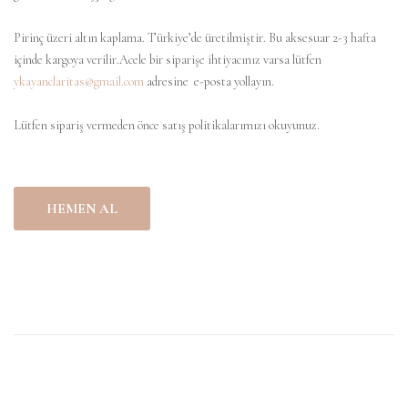
Pirinç üzeri altın kaplama. Türkiye’de üretilmiştir.
Bu aksesuar 2-3 hafta
içinde kargoya verilir.Acele bir siparişe ihtiyacınız varsa lütfen
ykayanclaritas@gmail.com
adresine e-posta yollayın.
Lütfen sipariş vermeden önce satış politikalarımızı okuyunuz.
HEMEN AL