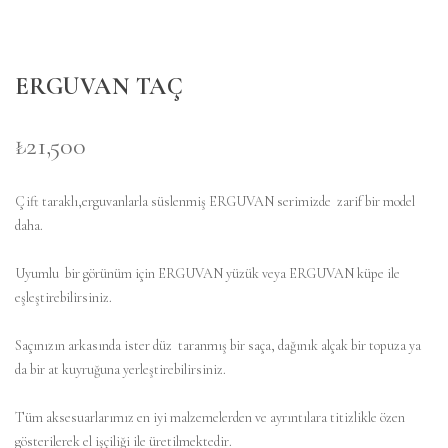
ERGUVAN TAÇ
₺21,500
Çift taraklı,erguvanlarla süslenmiş ERGUVAN serimizde zarif bir model
daha.
Uyumlu bir görünüm için ERGUVAN yüzük veya ERGUVAN küpe ile
eşleştirebilirsiniz.
Saçınızın arkasında ister düz taranmış bir saça, dağınık alçak bir topuza ya
da bir at kuyruğuna yerleştirebilirsiniz.
Tüm aksesuarlarımız en iyi malzemelerden ve ayrıntılara titizlikle özen
gösterilerek el işçiliği ile üretilmektedir.