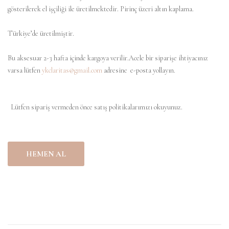
gösterilerek el işçiliği ile üretilmektedir. Pirinç üzeri altın kaplama.
Türkiye’de üretilmiştir.
Bu aksesuar 2-3 hafta içinde kargoya verilir.Acele bir siparişe ihtiyacınız
varsa lütfen
ykclaritas@gmail.com
adresine e-posta yollayın.
Lütfen sipariş vermeden önce satış politikalarımızı okuyunuz.
HEMEN AL