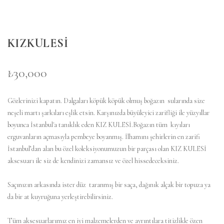
KIZKULESİ
₺30,000
Gözlerinizi kapatın. Dalgaları köpük köpük olmuş boğazın sularında size
neşeli martı şarkıları eşlik etsin. Karşınızda büyüleyici zarifliği ile yüzyıllar
boyunca İstanbul'a tanıklık eden KIZ KULESİ.Boğazın tüm kıyıları
erguvanların açmasıyla pembeye boyanmış. İlhamını şehirlerin en zarifi
İstanbul’dan alan bu özel koleksiyonumuzun bir parçası olan KIZ KULESİ
aksesuarı ile siz de kendinizi zamansız ve özel hissedeceksiniz.
Saçınızın arkasında ister düz taranmış bir saça, dağınık alçak bir topuza ya
da bir at kuyruğuna yerleştirebilirsiniz.
Tüm aksesuarlarımız en iyi malzemelerden ve ayrıntılara titizlikle özen